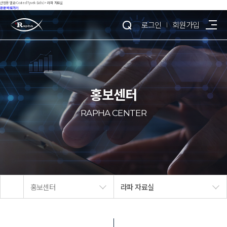
산업용 멸균 Coated Tyvek (Lids) > 라파 자료실
본문 바로가기
회사소개
로그인
회원가입
제품소개
홍보센터
홍보센터
RAPHA CENTER
인재채용
고객센터
홍보센터
라파 자료실